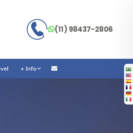
(11) 98437-2806
vel
+ Info