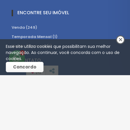
ENCONTRE SEU IMÓVEL
Venda (249)
Temporada Mensal (1)
Venda / Permuta (1)
Esse site utiliza cookies que possibilitam sua melhor
navegação. Ao continuar, você concorda com o uso de
1
cookies.
CONTATO
Concordo
(
0
)
(11) 98437-2806
antonio.dattilio76@gmail.com