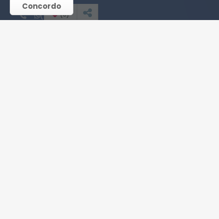
Concordo
(
0
)
(11) 98437-2806
antonio.dattilio76@gmail.com