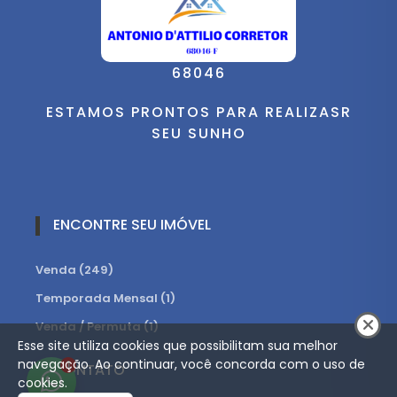
68046
ESTAMOS PRONTOS PARA REALIZASR
SEU SUNHO
ENCONTRE SEU IMÓVEL
Venda (249)
Temporada Mensal (1)
Venda / Permuta (1)
Esse site utiliza cookies que possibilitam sua melhor
navegação. Ao continuar, você concorda com o uso de
1
CONTATO
cookies.