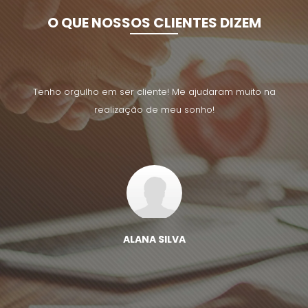
O QUE NOSSOS CLIENTES DIZEM
uito na
Tenho orgulho em ser cliente! Me ajudaram muito na
Tenho 
realização de meu sonho!
ALANA SILVA